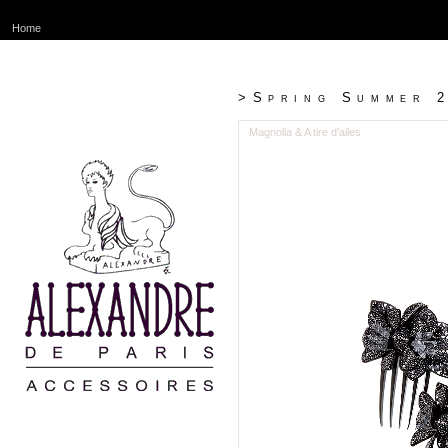
Home
>Spring Summer 
Magnolia & A tire d'ailes